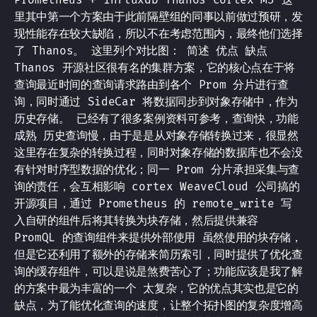
里其中第一个方案由于此前隔壁组的同事以前做过预研，发
现性能存在较大缺陷，所以不在考虑范围内，最终他们选择
了 Thanos。 这里列个对比图： 简述 优点 缺点
Thanos 开源社区很有名的集群方案，它的核心点在于将
查询最近时间的查询请求路由到各个 Prom 分片进行查
询，同时通过 SideCar 将数据同步到对象存储中，作为
历史存储。 已经有了很多案例资料可参考，查询快，功能
成熟 历史查询慢，由于是是从对象存储转换过来，很显然
这里存在复杂的转换过程，同时对象存储的数据库也不会没
有针对时序型数据的优化；同一 Prom 分片承担采集与查
询的责任，会互相影响 cortex WeaveCloud 公司搞的
开源项目，通过 Prometheus 的 remote_write 写
入自研的组件后将其转换为块存储，然后提供兼容
PromQL 的查询组件来提供外部使用 虽然使用的块存储，
但是它还利用了额外的存储来简历索引，同时提供了优化查
询的缓存组件，可以是说是煞费苦心了；功能应该是我了解
的方案中最为丰富的一个 太复杂，它的优点其实也是它的
缺点，为了能优化查询的速度，让整个拓扑图的复杂度增高