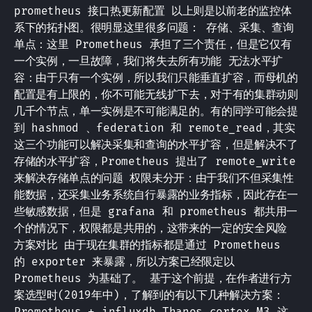
prometheus 接口热更新配置 以上则是以前老的监控体
系下的拓扑图。很明显这里很多问题： 存储、采集、查询
单点：这里 Prometheus 承担了三个责任，但是它仅有
一个实例，一旦故障，我们将失去所有功能 无法水平扩
容：由于只有一个实例，所以我们只能垂直扩容，而母机的
配置是有上限的，你不可能无线扩下去，对于有的集群动则
几千个节点，单一实例是不可能满足的。有的同学可能会提
到 hashmod 、federation 和 remote_read，其实
这三个功能可以解决采集和查询的水平扩容，但是解决不了
存储的水平扩容，Prometheus 提出了 remote_write
来解决存储单点的问题 权限未分开：由于我们不但采集性
能数据，还采集业务系统自行暴露的业务指标，因此存在一
些敏感数据，但是 grafana 和 prometheus 都共用一
个的情况下，权限都是共用的，这带来的一定的安全风险
方案对比 由于现在集群的指标都是通过 Prometheus
的 exporter 来暴露，所以方案已经限定以
Prometheus 为基础了。 基于这个前提，在作者进行方
案选型时(2019年中)，了解到的有以下几种解决方案：
Prometheus + influxdb Thanos cortex M3 这