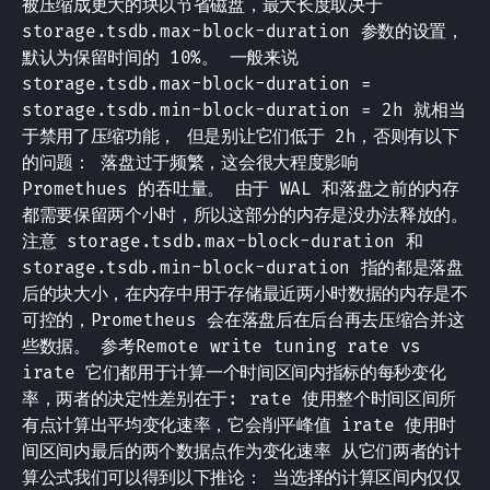
被压缩成更大的块以节省磁盘，最大长度取决于
storage.tsdb.max-block-duration 参数的设置，
默认为保留时间的 10%。 一般来说
storage.tsdb.max-block-duration =
storage.tsdb.min-block-duration = 2h 就相当
于禁用了压缩功能， 但是别让它们低于 2h，否则有以下
的问题： 落盘过于频繁，这会很大程度影响
Promethues 的吞吐量。 由于 WAL 和落盘之前的内存
都需要保留两个小时，所以这部分的内存是没办法释放的。
注意 storage.tsdb.max-block-duration 和
storage.tsdb.min-block-duration 指的都是落盘
后的块大小，在内存中用于存储最近两小时数据的内存是不
可控的，Prometheus 会在落盘后在后台再去压缩合并这
些数据。 参考Remote write tuning rate vs
irate 它们都用于计算一个时间区间内指标的每秒变化
率，两者的决定性差别在于: rate 使用整个时间区间所
有点计算出平均变化速率，它会削平峰值 irate 使用时
间区间内最后的两个数据点作为变化速率 从它们两者的计
算公式我们可以得到以下推论： 当选择的计算区间内仅仅